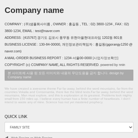
Company name
COMPANY : (주)샘플회사이름 , OWNER : 홍길동 , TEL : 02) 3800-1234 , FAX : 02)
3800-1234, EMAIL : test@naver.com
ADDRESS : [415767] 경기도 김포시 풍무동 유현마을현대프라임 1202동 801호
BUSINESS LICENSE : 130-84-00000, 개인정보관리책임자 : 홍길동(ggorangy1250 @
naver.com)
A MAIL-ORDER BUSINESS REPORT : 1234-서울00-0000
[사업자정보확인]
COPYRIGHT (c) COMPANY NAME, ALL RIGHTS RESERVED.
powered by nnin
본 사이트에 사용 된 모든 이미지와 내용의 무단도용을 금지 합니다. design by
Company name
We have created a awesome theme Far far away, behind the word mountains, far from the
countries Vokalia and Consonantia, there live the blind texts.Far far away, behind the word
mountains, Man must explore, and this is exploration at its greatest. Problems look mighty
small from 150 miles up. I believe every human has a finite number of heartbeats. I don't
intend to waste any of mine. Science has not yet mastered prophecy.
QUICK LINK