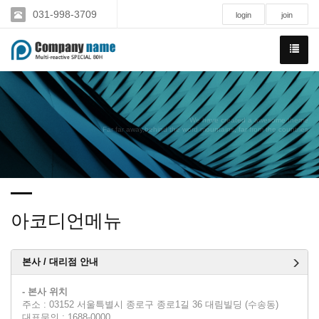
031-998-3709
login
join
We have created a awesome theme
Far far away,behind the word mountains, far from the countries
아코디언메뉴
본사 / 대리점 안내
- 본사 위치
주소 : 03152 서울특별시 종로구 종로1길 36 대림빌딩 (수송동)
대표문의 : 1688-0000