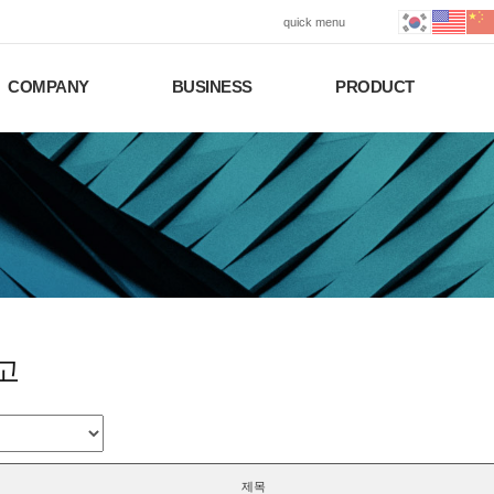
quick menu
COMPANY
BUSINESS
PRODUCT
고
제목