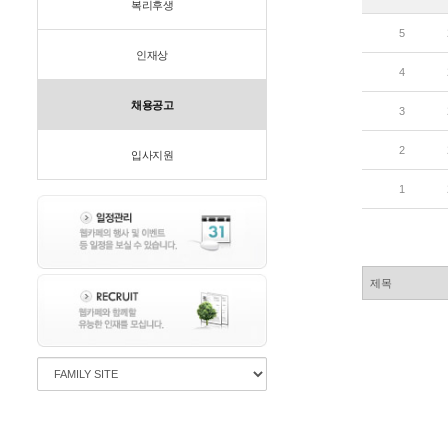
복리후생
5
인재상
4
채용공고
3
2
입사지원
1