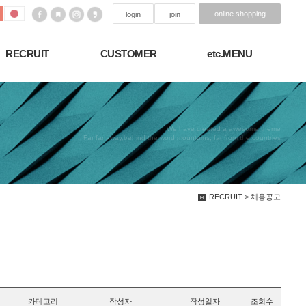
online shopping
login
join
RECRUIT
CUSTOMER
etc.MENU
We have created a awesome theme
Far far away,behind the word mountains, far from the countries
RECRUIT > 채용공고
카테고리
작성자
작성일자
조회수