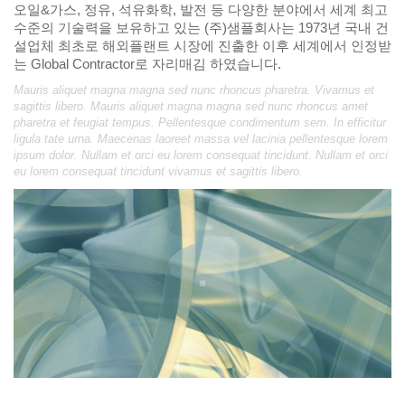
오일&가스, 정유, 석유화학, 발전 등 다양한 분야에서 세계 최고
수준의 기술력을 보유하고 있는 (주)샘플회사는 1973년 국내 건
설업체 최초로 해외플랜트 시장에 진출한 이후 세계에서 인정받
는 Global Contractor로 자리매김 하였습니다.
Mauris aliquet magna magna sed nunc rhoncus pharetra. Vivamus et
sagittis libero. Mauris aliquet magna magna sed nunc rhoncus amet
pharetra et feugiat tempus. Pellentesque condimentum sem. In efficitur
ligula tate urna. Maecenas laoreet massa vel lacinia pellentesque lorem
ipsum dolor. Nullam et orci eu lorem consequat tincidunt. Nullam et orci
eu lorem consequat tincidunt vivamus et sagittis libero.