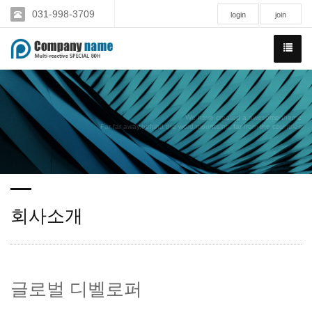
031-998-3709
login
join
We have created a awesome theme
Far far away,behind the word mountains, far from the countries
회사소개
글로벌 디벨로퍼