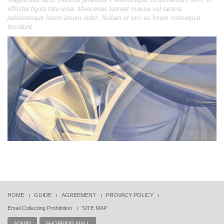
efficitur ligula tate urna. Maecenas laoreet massa vel lacinia
pellentesque lorem ipsum dolor. Nullam et orci eu lorem consequat
tincidunt.
HOME
GUIDE
AGREEMENT
PROVACY POLICY
Email Collecting Prohibition
SITE MAP
ADMIN
SHOPPING MALL