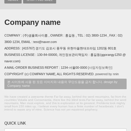
Company name
COMPANY : (주)샘플회사이름 , OWNER : 홍길동 , TEL : 02) 3800-1234 , FAX : 02)
3800-1234, EMAIL : test@naver.com
ADDRESS : [415767] 경기도 김포시 풍무동 유현마을현대프라임 1202동 801호
BUSINESS LICENSE : 130-84-00000, 개인정보관리책임자 : 홍길동(ggorangy1250 @
naver.com)
A MAIL-ORDER BUSINESS REPORT : 1234-서울00-0000
[사업자정보확인]
COPYRIGHT (c) COMPANY NAME, ALL RIGHTS RESERVED.
powered by nnin
본 사이트에 사용 된 모든 이미지와 내용의 무단도용을 금지 합니다. design by
Company name
We have created a awesome theme Far far away, behind the word mountains, far from the
countries Vokalia and Consonantia, there live the blind texts.Far far away, behind the word
mountains, Man must explore, and this is exploration at its greatest. Problems look mighty
small from 150 miles up. I believe every human has a finite number of heartbeats. I don't
intend to waste any of mine. Science has not yet mastered prophecy.
QUICK LINK