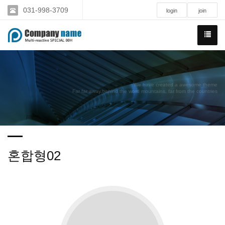
031-998-3709
login
join
We have created a awesome theme
Far far away,behind the word mountains, far from the countries
혼합형02