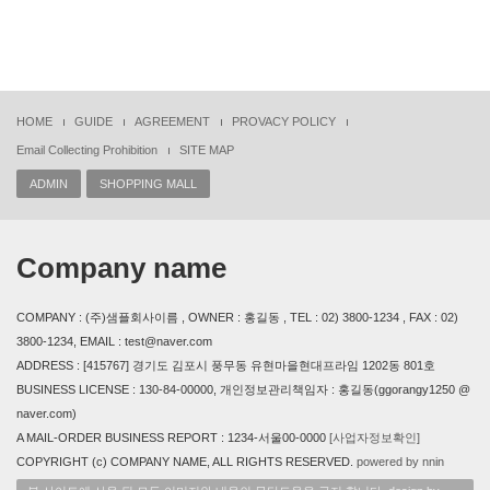
HOME
GUIDE
AGREEMENT
PROVACY POLICY
Email Collecting Prohibition
SITE MAP
ADMIN
SHOPPING MALL
Company name
COMPANY : (주)샘플회사이름 , OWNER : 홍길동 , TEL : 02) 3800-1234 , FAX : 02)
3800-1234, EMAIL : test@naver.com
ADDRESS : [415767] 경기도 김포시 풍무동 유현마을현대프라임 1202동 801호
BUSINESS LICENSE : 130-84-00000, 개인정보관리책임자 : 홍길동(ggorangy1250 @
naver.com)
A MAIL-ORDER BUSINESS REPORT : 1234-서울00-0000
[사업자정보확인]
COPYRIGHT (c) COMPANY NAME, ALL RIGHTS RESERVED.
powered by nnin