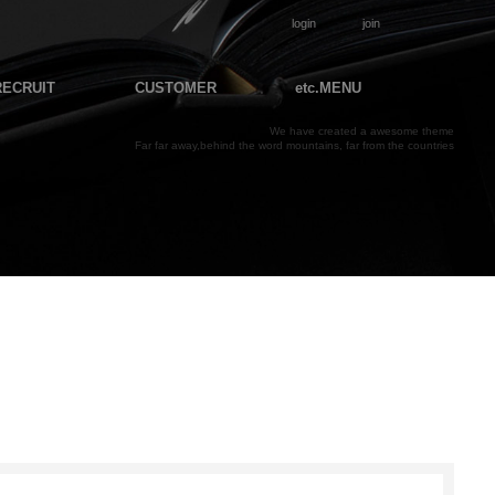
login
join
RECRUIT
CUSTOMER
etc.MENU
We have created a awesome theme
Far far away,behind the word mountains, far from the countries