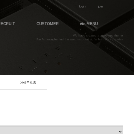
login
join
RECRUIT
CUSTOMER
etc.MENU
We have created a awesome theme
Far far away,behind the word mountains, far from the countries
아이콘모음