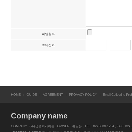
파일첨부
-
휴대전화
HOME
GUIDE
AGREEMENT
PROVACY POLICY
Email Collecting Proh
Company name
COMPANY : (주)샘플회사이름 , OWNER : 홍길동 , TEL : 02) 3800-1234 , FAX : 02) 