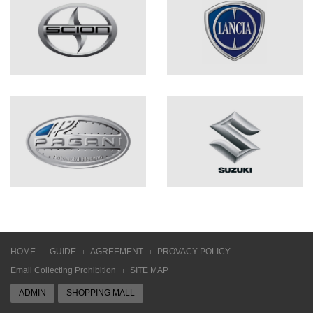
HOME
GUIDE
AGREEMENT
PROVACY POLICY
Email Collecting Prohibition
SITE MAP
ADMIN
SHOPPING MALL