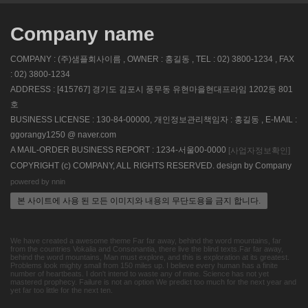
Company name
COMPANY : (주)샘플회사이름 , OWNER : 홍길동 , TEL : 02) 3800-1234 , FAX
: 02) 3800-1234
ADDRESS : [415767] 경기도 김포시 풍무동 유현마을현대프라임 1202동 801
호
BUSINESS LICENSE : 130-84-00000, 개인정보관리책임자 : 홍길동 , E-MAIL :
ggorangy1250 @ naver.com
A MAIL-ORDER BUSINESS REPORT : 1234-서울00-0000
[사업자정보확인]
COPYRIGHT (c) COMPANY, ALL RIGHTS RESERVED. design by Company
powered by nnin
본 사이트에 사용 된 모든 이미지와 내용의 무단도용을 금지 합니다.
We have created a awesome theme Far far away, behind the word mountains, far
from the countries Vokalia and Consonantia, there live the blind texts.Far far away,
behind the word mountains, Man must explore, and this is exploration at its greatest.
Problems look mighty small from 150 miles up. I believe every human has a finite
number of heartbeats. I don't intend to waste any of mine. Science has not yet
mastered prophecy. Failure is not an option We predict too much for the next year and
yet far too little for the next ten.