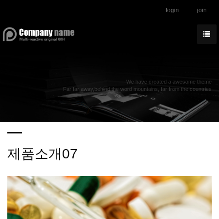
login
join
We have created a awesome theme
Far far away,behind the word mountains, far from the countries
제품소개07