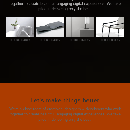
together to create beautiful, engaging digital experiences. We take
pride in delivering only the best.
product gallery
product gallery
product gallery
product gallery
Let’s make things better
We're a close team of creatives, designers & developers who work
together to create beautiful, engaging digital experiences. We take
pride in delivering only the best.