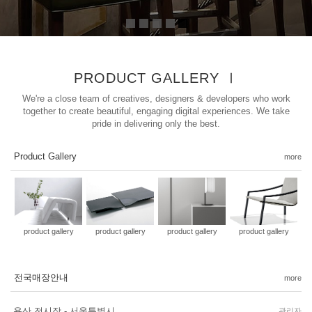
PRODUCT GALLERY Ⅰ
We're a close team of creatives, designers & developers who work
together to create beautiful, engaging digital experiences. We take
pride in delivering only the best.
Product Gallery
more
product gallery
product gallery
product gallery
product gallery
전국매장안내
more
용산 전시장 - 서울특별시 ..
관리자