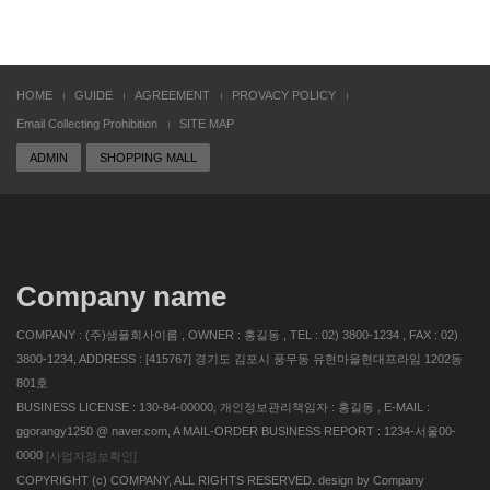
HOME
GUIDE
AGREEMENT
PROVACY POLICY
Email Collecting Prohibition
SITE MAP
ADMIN
SHOPPING MALL
Company name
COMPANY : (주)샘플회사이름 , OWNER : 홍길동 , TEL : 02) 3800-1234 , FAX : 02)
3800-1234, ADDRESS : [415767] 경기도 김포시 풍무동 유현마을현대프라임 1202동
801호
BUSINESS LICENSE : 130-84-00000, 개인정보관리책임자 : 홍길동 , E-MAIL :
ggorangy1250 @ naver.com, A MAIL-ORDER BUSINESS REPORT : 1234-서울00-
0000
[사업자정보확인]
COPYRIGHT (c) COMPANY, ALL RIGHTS RESERVED. design by Company