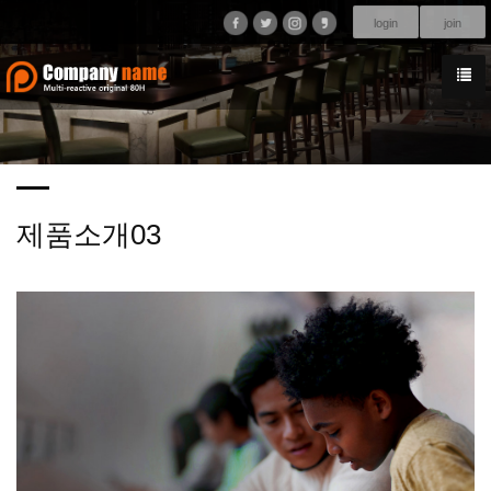
login
join
제품소개03