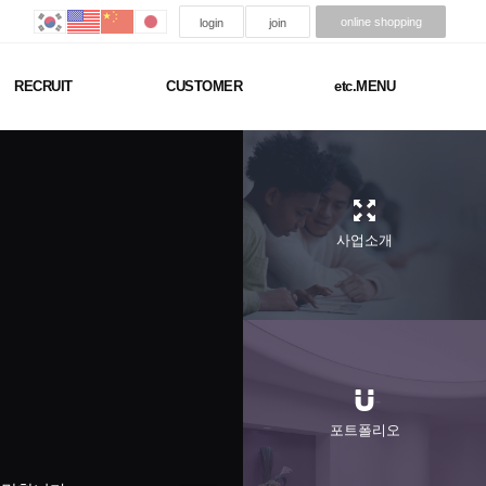
online shopping
login
join
RECRUIT
CUSTOMER
etc.MENU
Next
사업소개
포트폴리오