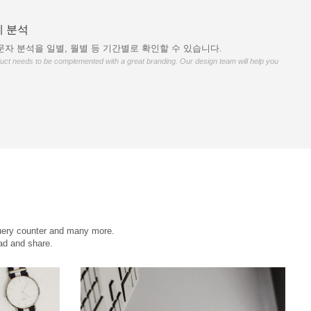
 분석
자 분석을 일별, 월별 등 기간별로 확인할 수 있습니다.
duct needs to be complemented with a great branding. Our design team will help you
Query counter and many more.
ad and share.