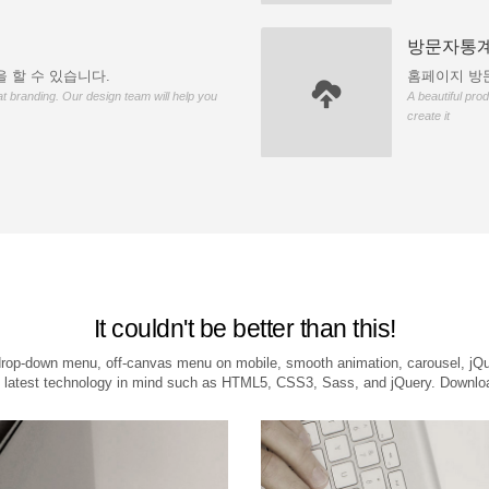
방문자통계
 할 수 있습니다.
홈페이지 방문
t branding. Our design team will help you
A beautiful pro
create it
It couldn't be better than this!
ike drop-down menu, off-canvas menu on mobile, smooth animation, carousel, j
he latest technology in mind such as HTML5, CSS3, Sass, and jQuery. Downlo