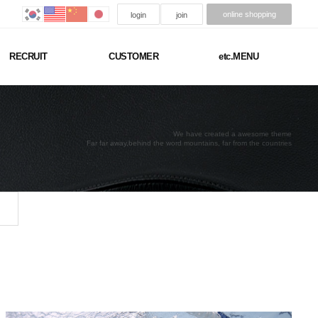
online shopping
login
join
RECRUIT
CUSTOMER
etc.MENU
We have created a awesome theme
Far far away,behind the word mountains, far from the countries