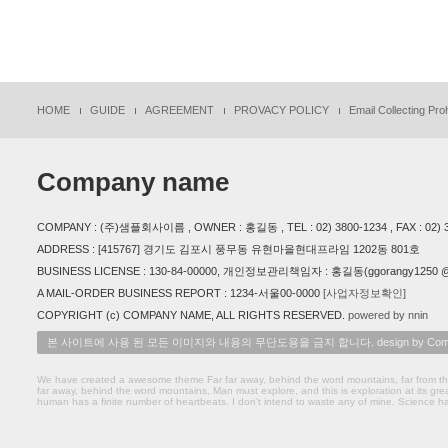
HOME
GUIDE
AGREEMENT
PROVACY POLICY
Email Collecting Proh
Company name
COMPANY : (주)샘플회사이름 , OWNER : 홍길동 , TEL : 02) 3800-1234 , FAX : 02) 38
ADDRESS : [415767] 경기도 김포시 풍무동 유현마을현대프라임 1202동 801호
BUSINESS LICENSE : 130-84-00000, 개인정보관리책임자 : 홍길동(ggorangy1250 @ 
A MAIL-ORDER BUSINESS REPORT : 1234-서울00-0000
[사업자정보확인]
COPYRIGHT (c) COMPANY NAME, ALL RIGHTS RESERVED.
powered by nnin
본 사이트에 사용 된 모든 이미지와 내용의 무단도용을 금지 합니다. design by Comp
We have created a awesome theme Far far away, behind the word mountains, far from the 
far away, behind the word mountains, Man must explore, and this is exploration at its gre
human has a finite number of heartbeats. I don't intend to waste any of mine. Science h