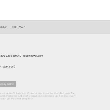
ibition
SITE MAP
00-1234, EMAIL : test@naver.com
naver.com)
any name
countries Vokalia and Consonantia, there live the blind texts.Far
atest. Problems look mighty small from 150 miles up. I believe every
as not yet mastered prophecy.