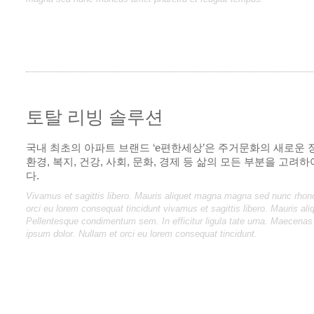
토탈 리빙 솔루션
국내 최초의 아파트 브랜드 ‘e편한세상’은 주거문화의 새로운 
환경, 복지, 건강, 사회, 문화, 경제 등 삶의 모든 부분을 고
다.
Vivamus et sagittis libero. Mauris aliquet magna magna sed nunc rhon
orci eu lorem consequat tincidunt vivamus et sagittis libero. Mauris 
Pellentesque condimentum sem. In efficitur ligula tate urna. Maecenas
ipsum dolor. Nullam et orci eu lorem consequat tincidunt.