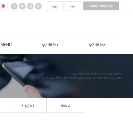
online shopping
login
join
c.MENU
추가메뉴7
추가메뉴8
We have created a awesome theme
Far far away,behind the word mountains, far from the countries
시설안내
제휴사