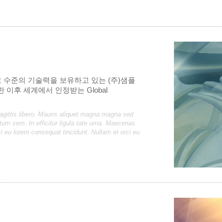
고 수준의 기술력을 보유하고 있는 (주)샘플
 이후 세계에서 인정받는 Global
gittis libero. Mauris aliquet magna magna sed
m sem. In efficitur ligula tate urna. Maecenas
i eu lorem consequat tincidunt. Nullam et orci eu