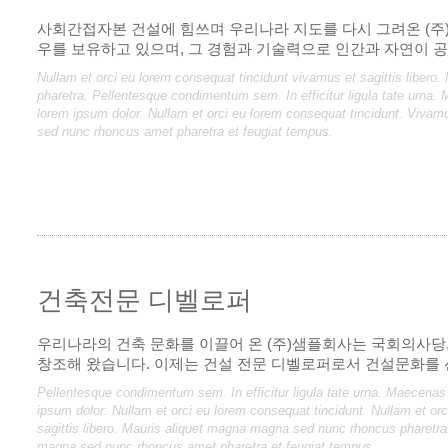
사회간접자본 건설에 힘쓰며 우리나라 지도를 다시 그려온 (주
우를 보유하고 있으며, 그 경험과 기술력으로 인간과 자연이 
Nullam et orci eu lorem consequat tincidunt vivamus et sagittis liber
pharetra. Pellentesque condimentum sem. In efficitur ligula tate urna.
lorem ipsum dolor. Nullam et orci eu lorem consequat tincidunt. Vivamu
sed nunc rhoncus amet pharetra et feugiat tempus.
건축전문 디벨로퍼
우리나라의 건축 문화를 이끌어 온 (주)샘플회사는 국회의사당
창조해 왔습니다. 이제는 건설 전문 디벨로퍼로서 건설문화를
Pellentesque condimentum sem. In efficitur ligula tate urna. Maecenas
ipsum dolor. Nullam et orci eu lorem consequat tincidunt. Nullam et or
sagittis libero. Mauris aliquet magna magna sed nunc rhoncus pharetra.
magna sed nunc rhoncus amet pharetra et feugiat tempus.