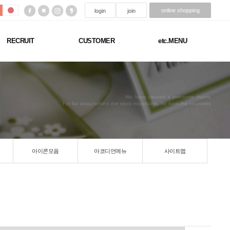
online shopping
login
join
RECRUIT
CUSTOMER
etc.MENU
We have created a awesome theme
Far far away,behind the word mountains, far from the countries
아이콘모음
아코디언메뉴
사이트맵