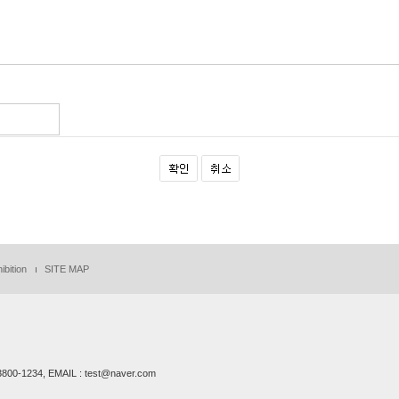
ibition
SITE MAP
00-1234, EMAIL : test@naver.com