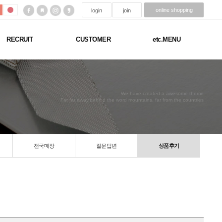
online shopping
login
join
RECRUIT
CUSTOMER
etc.MENU
We have created a awesome theme
Far far away,behind the word mountains, far from the countries
전국매장
질문답변
상품후기