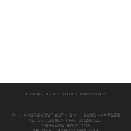
COMPANY
BUSINESS
REQUEST
PRIVACY POLICY
(우.5513) 서울특별시 강남구 논현로 21길 96-36 강남빌딩 314 비주얼플랜
TEL : 070-7592-8611
|
FAX : 02-5236-9635
사업자등록번호 : 605-22-45239
대표 : 김성훈
|
개인정보관리책임자 : 박영호