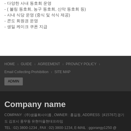
- 다양한 사내 동호회 운영
- ( 볼링 동호회, 농구 동호회, 산악 동호회 등)
- 사내 식당 운영 (중식 및 석식 제공)
- 콘도 회원권 운영
- 생일 케이크 쿠폰 지급
HOME
GUIDE
AGREEMENT
PROVACY POLICY
Email Collecting Prohibition
SITE MAP
ADMIN
Company name
COMPANY : (주)샘플회사이름 , OWNER : 홍길동, ADDRESS : [415767] 경기
도 김포시 풍무동 유현마을현대프라임
TEL : 02) 3800-1234 , FAX : 02) 3800-1234, E-MAIL : ggorangy1250 @