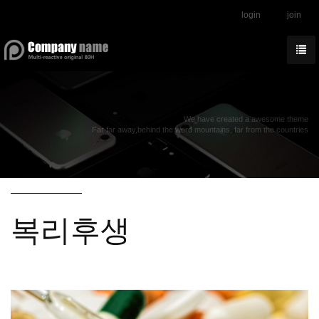
login
join
We have created a awesome theme
Far far away,behind the word mountains, far from the countries
복리후생