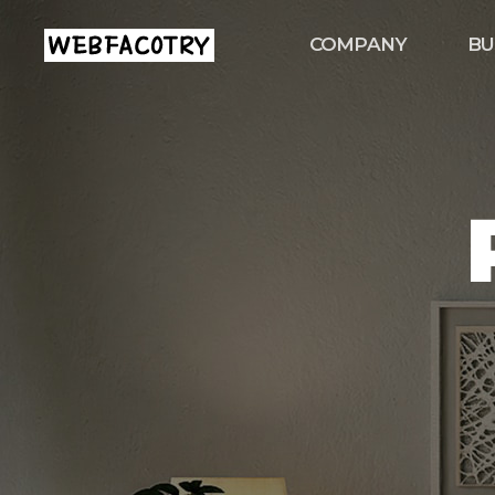
메
logo
뉴
COMPANY
BU