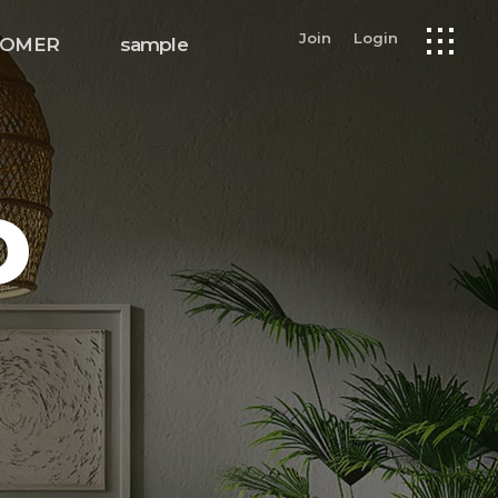
Join
Login
TOMER
sample
O