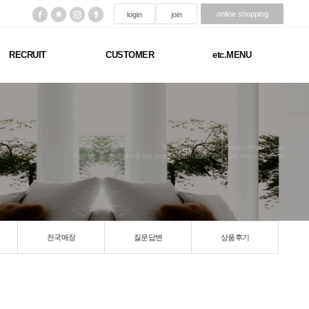
online shopping
login
join
RECRUIT
CUSTOMER
etc.MENU
We have created a awesome theme
Far far away,behind the word mountains, far from the countries
전국매장
질문답변
상품후기