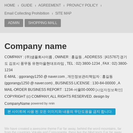
HOME
GUIDE
AGREEMENT
PROVACY POLICY
Email Collecting Prohibition
SITE MAP
ADMIN
SHOPPING MALL
Company name
COMPANY : (주)샘플회사이름 , OWNER : 홍길동 , ADDRESS : [415767] 경기
도 김포시 풍무동 유현마을현대프라임 , TEL : 02) 3800-1234 , FAX : 02) 3800-
1234
E-MAIL : ggorangy1250 @ naver.com , 개인정보관리책임자 : 홍길동
(ggorangy1250 @ naver.com) , BUSINESS LICENSE : 130-84-00000 , A
MAIL-ORDER BUSINESS REPORT : 1234-서울00-0000
[사업자정보확인]
COPYRIGHT (c) COMPANY, ALL RIGHTS RESERVED. design by
powered by nnin
CompanyName
본 사이트에 사용 된 모든 이미지와 내용의 무단도용을 금지 합니다.
We have created a awesome theme Far far away, behind the word mountains, far
from the countries Vokalia and Consonantia, there live the blind texts.Far far away,