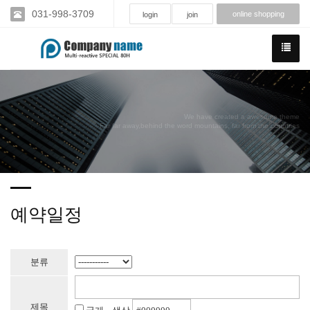
031-998-3709
online shopping
login
join
We have created a awesome theme
Far far away,behind the word mountains, far from the countries
예약일정
분류
제목