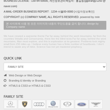
BUSINESS LICENSE : 130-84-00000, 개인정보관리책임자 : 홍길동(ggorangy1250 @
naver.com)
A MAIL-ORDER BUSINESS REPORT : 1234-서울00-0000
[사업자정보확인]
COPYRIGHT (c) COMPANY NAME, ALL RIGHTS RESERVED.
powered by nnin
본 사이트에 사용 된 모든 이미지와 내용의 무단도용을 금지 합니다. design by
Company name
We have created a awesome theme Far far away, behind the word mountains, far from the
countries Vokalia and Consonantia, there live the blind texts.Far far away, behind the word
mountains, Man must explore, and this is exploration at its greatest. Problems look mighty
small from 150 miles up. I believe every human has a finite number of heartbeats. I don't
intend to waste any of mine. Science has not yet mastered prophecy.
QUICK LINK
Web Design or Web Design
Branding & Identity or Branding
HTML5 & CSS3 or HTML5 & CSS3
FAMILY SITE