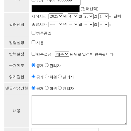
굵게 색상
[컬러선택]
시작시간
년
월
일
시
달력
컬러선택
종료시간
년
월
일
시
하루종일
알림설정
사용
반복설정
반복설정
단위로 일정이 반복됩니다.
공개여부
공개
관리자
읽기권한
공개
회원
관리자
댓글작성권한
공개
회원
관리자
내용