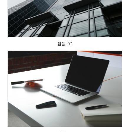
샘플_07