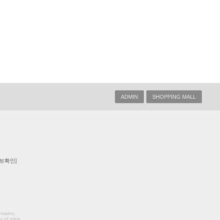
ADMIN
SHOPPING MALL
보확인]
ntains,
y of mine.