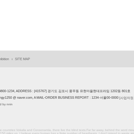
ibition
SITE MAP
 02) 3800-1234, ADDRESS : [415767] 경기도 김포시 풍무동 유현마을현대프라임 1202동 801호
gy1250 @ naver.com, A MAIL-ORDER BUSINESS REPORT : 1234-서울00-0000
[사업자정
d by nnin
countries Vokalia and Consonantia, there live the blind texts.Far far away, behind the word mou
 150 miles up. I believe every human has a finite number of heartbeats. I don't intend to waste an