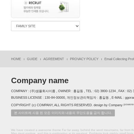
HOME
GUIDE
AGREEMENT
PROVACY POLICY
Email Collecting Proh
Company name
COMPANY : (주)샘플회사이름 , OWNER : 홍길동 , TEL : 02) 3800-1234 , FAX :
BUSINESS LICENSE : 130-84-00000, 개인정보관리책임자 : 홍길동 , E-MAIL : ggoran
powere
COPYRIGHT (c) COMPANY, ALL RIGHTS RESERVED. design by Company
본 사이트에 사용 된 모든 이미지와 내용의 무단도용을 금지 합니다.
We have created a awesome theme Far far away, behind the word mountains, far from the 
Man must explore, and this is exploration at its greatest. Problems look mighty small from