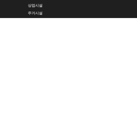
상업시설
주거시설
교육시설
전시공간
기타시설