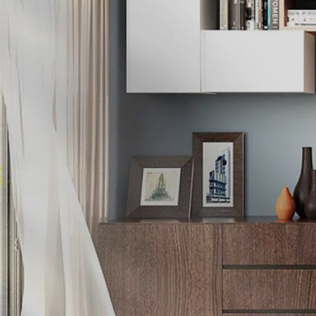
개
과
른
답
상
변
담