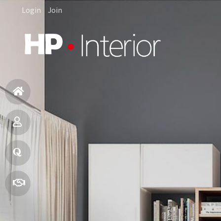
Login
Join
홈
으
제
로
품
질
소
문
빠