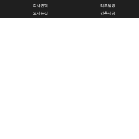
회사연혁
리모델링
오시는길
건축시공
전시공간
기타공간